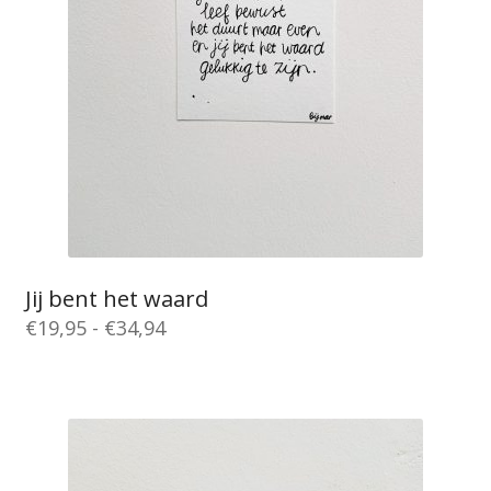
Jij bent het waard
Prijsklasse:
€
19,95
-
€
34,94
€19,95
Dit
tot
product
€34,94
heeft
meerdere
variaties.