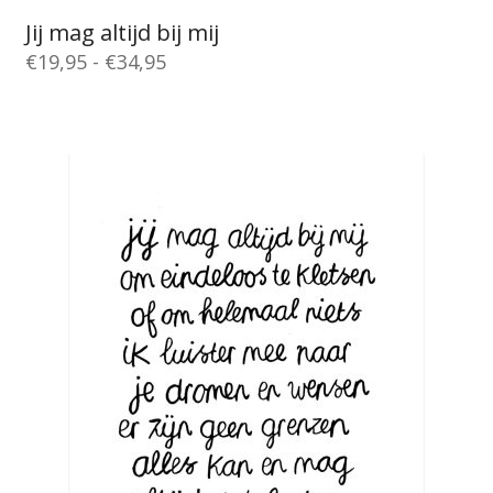
Jij mag altijd bij mij
Prijsklasse:
€
19,95
-
€
34,95
€19,95
Dit
tot
product
€34,95
heeft
meerdere
variaties.
Deze
optie
kan
gekozen
worden
op
de
productpagina