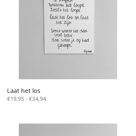
kan
gekozen
worden
op
de
productpagina
Laat het los
Prijsklasse:
€
19,95
-
€
34,94
€19,95
Dit
tot
product
€34,94
heeft
meerdere