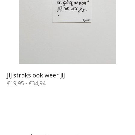
Jij straks ook weer jij
Prijsklasse:
€
19,95
-
€
34,94
€19,95
Dit
tot
product
€34,94
heeft
meerdere
variaties.
Deze