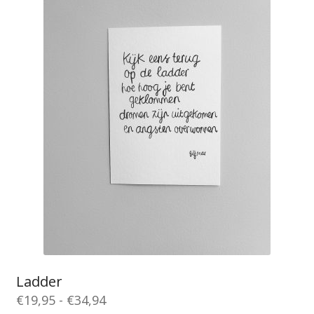
variaties.
Deze
optie
kan
gekozen
worden
op
de
productpagina
Ladder
Prijsklasse:
€
19,95
-
€
34,94