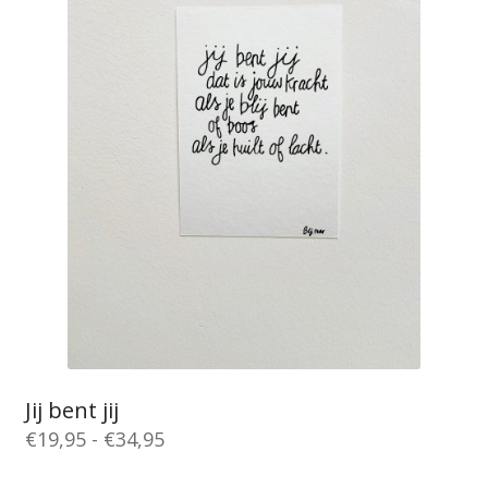
Deze
optie
kan
gekozen
worden
op
de
productpagina
Jij bent jij
Prijsklasse:
€
19,95
-
€
34,95
€19,95
Dit