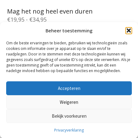
Mag het nog heel even duren
Prijsklasse:
€
19,95
-
€
34,95
€19,95
Beheer toestemming
Dit
tot
product
Om de beste ervaringen te bieden, gebruiken wij technologieën zoals
€34,95
heeft
cookies om informatie over je apparaat op te slaan en/of te
1
2
3
4
5
6
7
8
raadplegen. Door in te stemmen met deze technologieën kunnen wij
meerdere
gegevens zoals surfgedrag of unieke ID's op deze site verwerken. Als je
variaties.
geen toestemming geeft of uw toestemming intrekt, kan dit een
Deze
nadelige invloed hebben op bepaalde functies en mogelijkheden.
optie
kan
Accepteren
gekozen
©2026 bijmar.nl
Volg mij op instagram
worden
Weigeren
op
Algemene voorwaarden
Privacy Policy
Bekijk voorkeuren
de
productpagina
Privacyverklaring