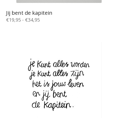
Jij bent de kapitein
Prijsklasse:
€
19,95
-
€
34,95
€19,95
Dit
tot
product
€34,95
heeft
meerdere
variaties.
Deze
optie
kan
gekozen
worden
op
de
productpagina