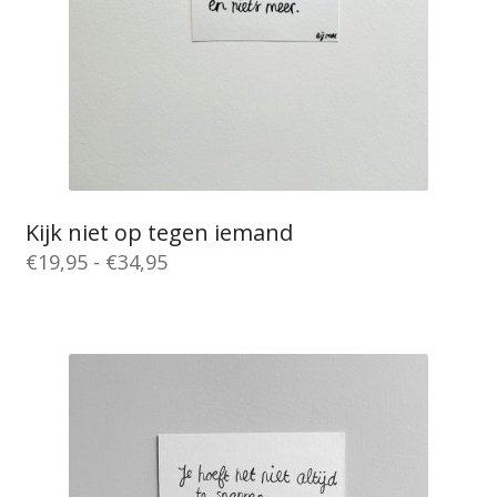
Kijk niet op tegen iemand
Prijsklasse:
€
19,95
-
€
34,95
€19,95
Dit
tot
product
€34,95
heeft
meerdere
variaties.
Deze
optie